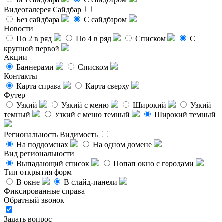
Видеогалерея
Сайдбар
Без сайдбара
С сайдбаром
Новости
По 2 в ряд
По 4 в ряд
Списком
С
крупной первой
Акции
Баннерами
Списком
Контакты
Карта справа
Карта сверху
Футер
Узкий
Узкий с меню
Широкий
Узкий
темный
Узкий с меню темный
Широкий темный
Региональность
Видимость
На поддоменах
На одном домене
Вид региональности
Выпадающий список
Попап окно с городами
Тип открытия форм
В окне
В слайд-панели
Фиксированные справа
Обратный звонок
Задать вопрос