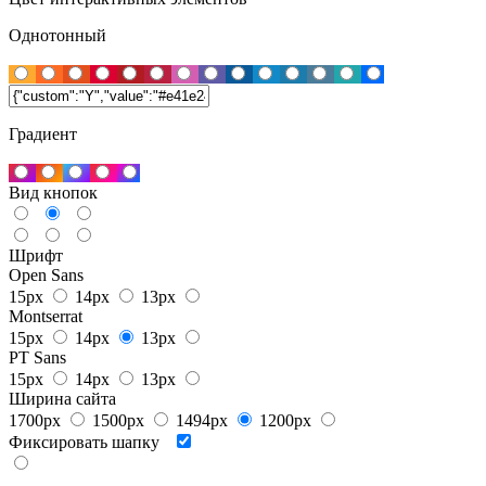
Однотонный
Градиент
Вид кнопок
Шрифт
Open Sans
15px
14px
13px
Montserrat
15px
14px
13px
PT Sans
15px
14px
13px
Ширина сайта
1700px
1500px
1494px
1200px
Фиксировать шапку