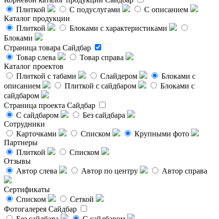
Плиткой
С подуслугами
С описанием
Каталог продукции
Плиткой
Блоками с характеристиками
Блоками
Страница товара
Сайдбар
Товар слева
Товар справа
Каталог проектов
Плиткой с табами
Слайдером
Блоками с
описанием
Плиткой с сайдбаром
Блоками с
сайдбаром
Страница проекта
Сайдбар
С сайдбаром
Без сайдбара
Сотрудники
Карточками
Списком
Крупными фото
Партнеры
Плиткой
Списком
Отзывы
Автор слева
Автор по центру
Автор справа
Сертификаты
Списком
Сеткой
Фотогалерея
Сайдбар
Без сайдбара
С сайдбаром