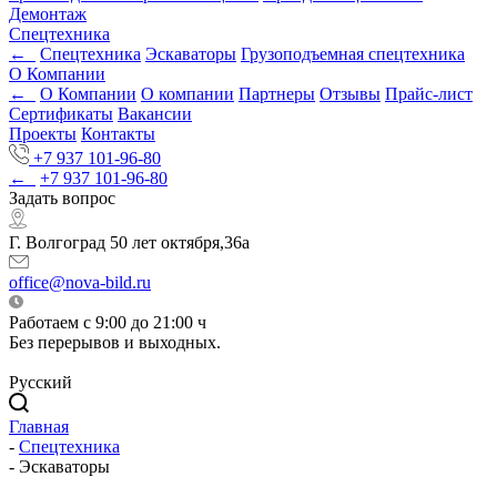
Демонтаж
Спецтехника
←
Спецтехника
Эскаваторы
Грузоподъемная спецтехника
О Компании
←
О Компании
О компании
Партнеры
Отзывы
Прайс-лист
Сертификаты
Вакансии
Проекты
Контакты
+7 937 101-96-80
←
+7 937 101-96-80
Задать вопрос
Г. Волгоград 50 лет октября,36а
office@nova-bild.ru
Работаем с 9:00 до 21:00 ч
Без перерывов и выходных.
Русский
Главная
-
Спецтехника
-
Эскаваторы