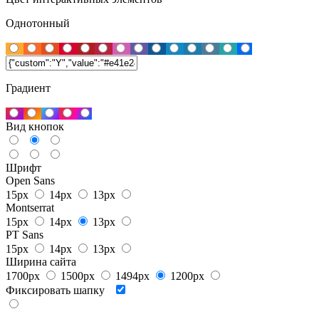
Однотонный
Градиент
Вид кнопок
Шрифт
Open Sans
15px
14px
13px
Montserrat
15px
14px
13px
PT Sans
15px
14px
13px
Ширина сайта
1700px
1500px
1494px
1200px
Фиксировать шапку