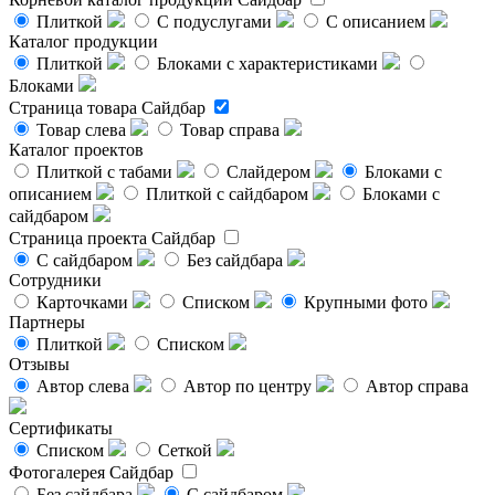
Плиткой
С подуслугами
С описанием
Каталог продукции
Плиткой
Блоками с характеристиками
Блоками
Страница товара
Сайдбар
Товар слева
Товар справа
Каталог проектов
Плиткой с табами
Слайдером
Блоками с
описанием
Плиткой с сайдбаром
Блоками с
сайдбаром
Страница проекта
Сайдбар
С сайдбаром
Без сайдбара
Сотрудники
Карточками
Списком
Крупными фото
Партнеры
Плиткой
Списком
Отзывы
Автор слева
Автор по центру
Автор справа
Сертификаты
Списком
Сеткой
Фотогалерея
Сайдбар
Без сайдбара
С сайдбаром