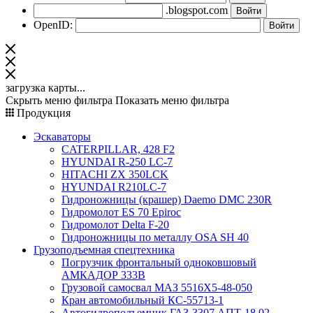
.blogspot.com
OpenID:
загрузка карты...
Скрыть меню фильтра
Показать меню фильтра
Продукция
Эскаваторы
CATERPILLAR, 428 F2
HYUNDAI R-250 LC-7
HITACHI ZX 350LCK
HYUNDAI R210LC-7
Гидроножницы (крашер) Daemo DMC 230R
Гидромолот ES 70 Epiroc
Гидромолот Delta F-20
Гидроножницы по металлу OSA SH 40
Грузоподъемная спецтехника
Погрузчик фронтальный одноковшовый
АМКАДОР 333В
Грузовой самосвал МАЗ 5516Х5-48-050
Кран автомобильный КС-55713-1
Автогидроподъемник ГАЗ-3307 АПТ-18.02