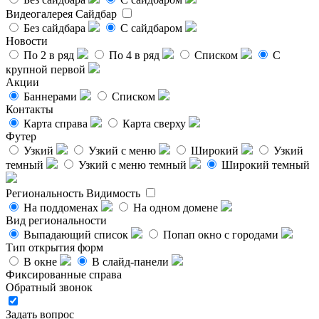
Видеогалерея
Сайдбар
Без сайдбара
С сайдбаром
Новости
По 2 в ряд
По 4 в ряд
Списком
С
крупной первой
Акции
Баннерами
Списком
Контакты
Карта справа
Карта сверху
Футер
Узкий
Узкий с меню
Широкий
Узкий
темный
Узкий с меню темный
Широкий темный
Региональность
Видимость
На поддоменах
На одном домене
Вид региональности
Выпадающий список
Попап окно с городами
Тип открытия форм
В окне
В слайд-панели
Фиксированные справа
Обратный звонок
Задать вопрос